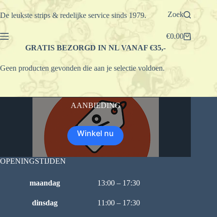
Ga
naar
Zoek
De leukste strips & redelijke service sinds 1979.
de
inhoud
€
0.00
Winkelwagen
GRATIS BEZORGD IN NL VANAF €35,-
Geen producten gevonden die aan je selectie voldoen.
AANBIEDING
Winkel nu
OPENINGSTIJDEN
maandag
13:00 – 17:30
dinsdag
11:00 – 17:30