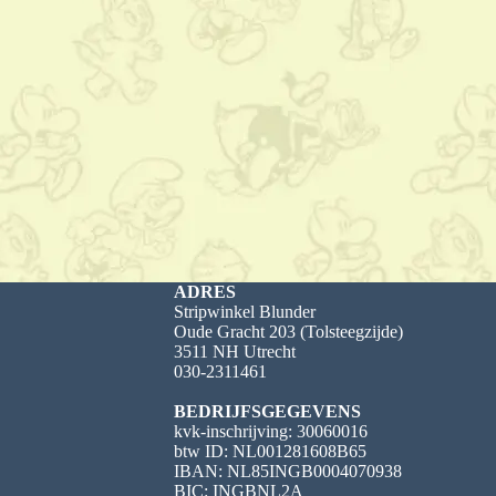
ADRES
Stripwinkel Blunder
Oude Gracht 203 (Tolsteegzijde)
3511 NH Utrecht
030-2311461
BEDRIJFSGEGEVENS
kvk-inschrijving: 30060016
btw ID: NL001281608B65
IBAN: NL85INGB0004070938
BIC: INGBNL2A