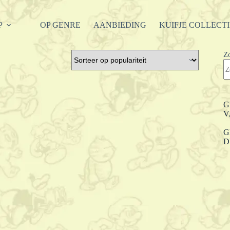
P
OP GENRE
AANBIEDING
KUIFJE COLLECT
Z
G
V
G
D