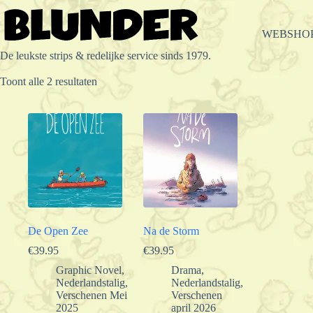
Ga
naar
de
WEBSHO
inhoud
De leukste strips & redelijke service sinds 1979.
Gesorteerd
Toont alle 2 resultaten
op
populariteit
De Open Zee
Na de Storm
€
39.95
€
39.95
Graphic Novel
,
Drama
,
Nederlandstalig
,
Nederlandstalig
,
Verschenen Mei
Verschenen
2025
april 2026