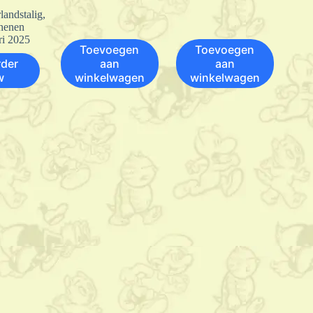
landstalig
,
henen
ri 2025
Toevoegen
Toevoegen
rder
aan
aan
w
winkelwagen
winkelwagen