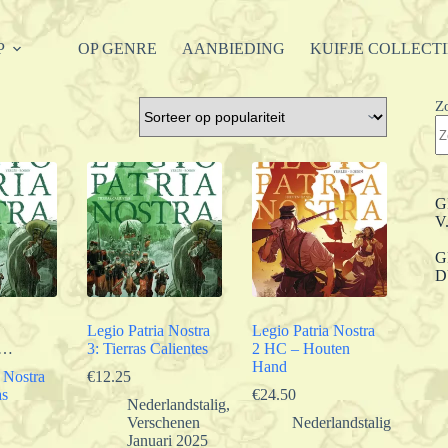
P
OP GENRE
AANBIEDING
KUIFJE COLLECT
Z
G
V
G
D
Legio Patria Nostra
Legio Patria Nostra
r…
3: Tierras Calientes
2 HC – Houten
Hand
 Nostra
€
12.25
as
€
24.50
Nederlandstalig
,
Verschenen
Nederlandstalig
Januari 2025