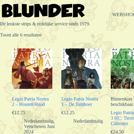
Ga
naar
de
WEBSHO
inhoud
De leukste strips & redelijke service sinds 1979.
Gesorteerd
Toont alle 6 resultaten
op
populariteit
Legio Patria Nostra
Legio Patria Nostra
Binnenkort
2 – Houten Hand
1 – De Tamboer
beschikbaa
€
12.25
€
12.25
Legio Patria
3 HC: Tierr
Nederlandstalig
,
Nederlandstalig
Calientes
Verschenen Juni
2024
€
24.50