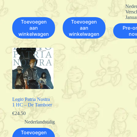
Neder
Versc
Janua
Toevoegen
Toevoegen
aan
aan
Pre-o
winkelwagen
winkelwagen
no
Legio Patria Nostra
1 HC – De Tamboer
€
24.50
Nederlandstalig
Toevoegen