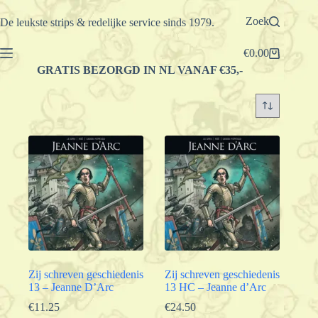
Ga
naar
Zoek
De leukste strips & redelijke service sinds 1979.
de
inhoud
€
0.00
Winkelwagen
GRATIS BEZORGD IN NL VANAF €35,-
Zij schreven geschiedenis
Zij schreven geschiedenis
13 – Jeanne D’Arc
13 HC – Jeanne d’Arc
€
11.25
€
24.50