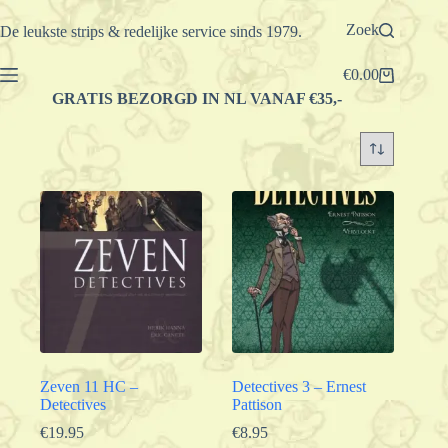
Ga
naar
Zoek
De leukste strips & redelijke service sinds 1979.
de
inhoud
€
0.00
Winkelwagen
GRATIS BEZORGD IN NL VANAF €35,-
Zeven 11 HC –
Detectives 3 – Ernest
Detectives
Pattison
€
19.95
€
8.95