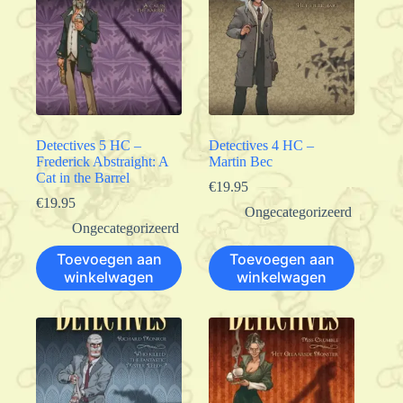
Detectives 5 HC –
Detectives 4 HC –
Frederick Abstraight: A
Martin Bec
Cat in the Barrel
€
19.95
€
19.95
Ongecategorizeerd
Ongecategorizeerd
Toevoegen aan
Toevoegen aan
winkelwagen
winkelwagen