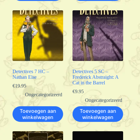
Detectives 7 HC –
Detectives 5 SC –
Nathan Else
Frederick Abstraight: A
Cat in the Barrel
€
19.95
€
9.95
Ongecategorizeerd
Ongecategorizeerd
Toevoegen aan
Toevoegen aan
winkelwagen
winkelwagen