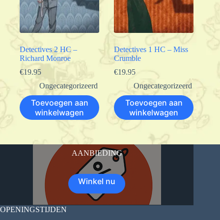
Detectives 2 HC –
Detectives 1 HC – Miss
Richard Monroe
Crumble
€
19.95
€
19.95
Ongecategorizeerd
Ongecategorizeerd
Toevoegen aan
Toevoegen aan
winkelwagen
winkelwagen
AANBIEDING
Winkel nu
OPENINGSTIJDEN