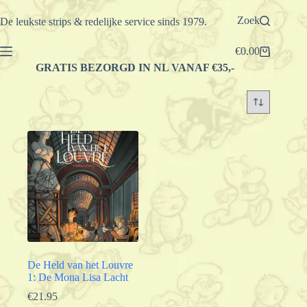
Ga
naar
Zoek
De leukste strips & redelijke service sinds 1979.
de
inhoud
€
0.00
Winkelwagen
GRATIS BEZORGD IN NL VANAF €35,-
De Held van het Louvre
1: De Mona Lisa Lacht
€
21.95