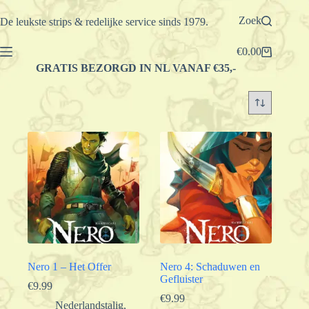
Ga
naar
Zoek
De leukste strips & redelijke service sinds 1979.
de
inhoud
€
0.00
Winkelwagen
GRATIS BEZORGD IN NL VANAF €35,-
Nero 1 – Het Offer
Nero 4: Schaduwen en
Gefluister
€
9.99
€
9.99
Nederlandstalig
,