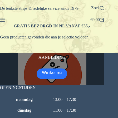
Ga
naar
Zoek
De leukste strips & redelijke service sinds 1979.
de
inhoud
€
0.00
Winkelwagen
GRATIS BEZORGD IN NL VANAF €35,-
Geen producten gevonden die aan je selectie voldoen.
AANBIEDING
Winkel nu
OPENINGSTIJDEN
maandag
13:00 – 17:30
dinsdag
11:00 – 17:30