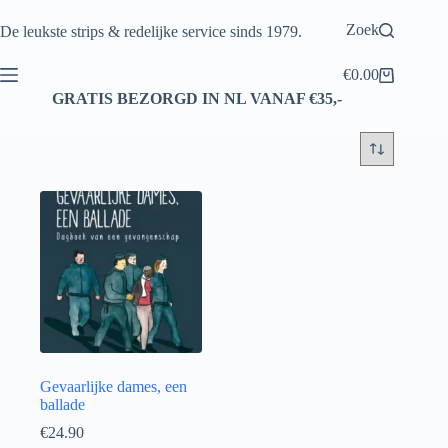
Ga
naar
Zoek
De leukste strips & redelijke service sinds 1979.
de
inhoud
€
0.00
Winkelwagen
GRATIS BEZORGD IN NL VANAF €35,-
Gevaarlijke dames, een
ballade
€
24.90