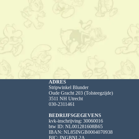
ADRES
Stripwinkel Blunder
Oude Gracht 203 (Tolsteegzijde)
3511 NH Utrecht
030-2311461
BEDRIJFSGEGEVENS
kvk-inschrijving: 30060016
btw ID: NL001281608B65
IBAN: NL85INGB0004070938
BIC: INGBNL2A