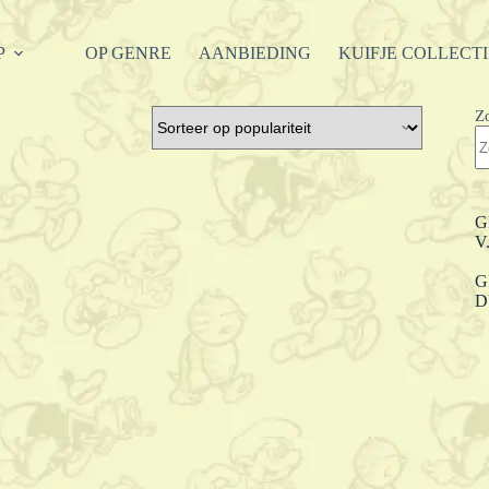
P
OP GENRE
AANBIEDING
KUIFJE COLLECT
Z
G
V
G
D