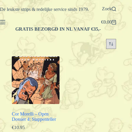
Ga
naar
Zoek
De leukste strips & redelijke service sinds 1979.
de
inhoud
€
0.00
Winkelwagen
GRATIS BEZORGD IN NL VANAF €35,-
Cor Morelli – Open
Dossier 4: Stappenteller
€
10.95