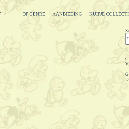
P
OP GENRE
AANBIEDING
KUIFJE COLLECT
Z
G
V
G
D