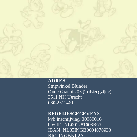
ADRES
Stripwinkel Blunder
Oude Gracht 203 (Tolsteegzijde)
3511 NH Utrecht
030-2311461
BEDRIJFSGEGEVENS
kvk-inschrijving: 30060016
btw ID: NL001281608B65
IBAN: NL85INGB0004070938
BIC: INGBNL2A