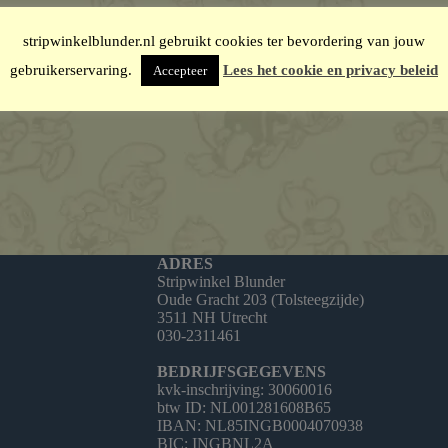
stripwinkelblunder.nl gebruikt cookies ter bevordering van jouw
gebruikerservaring.
Lees het cookie en privacy beleid
Accepteer
ADRES
Stripwinkel Blunder
Oude Gracht 203 (Tolsteegzijde)
3511 NH Utrecht
030-2311461
BEDRIJFSGEGEVENS
kvk-inschrijving: 30060016
btw ID: NL001281608B65
IBAN: NL85INGB0004070938
BIC: INGBNL2A