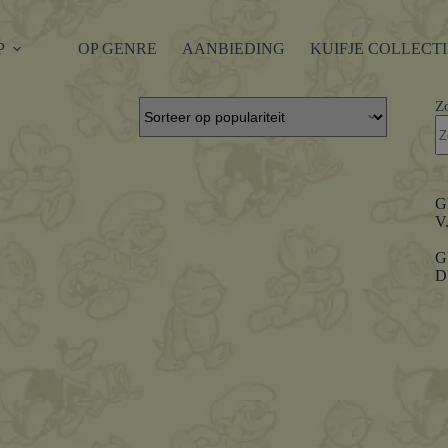
P
OP GENRE
AANBIEDING
KUIFJE COLLECT
Z
G
V
G
D