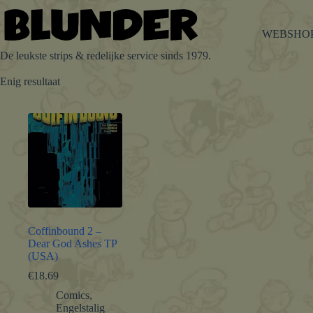
Ga
naar
de
WEBSHO
inhoud
De leukste strips & redelijke service sinds 1979.
Enig resultaat
Coffinbound 2 –
Dear God Ashes TP
(USA)
€
18.69
Comics
,
Engelstalig