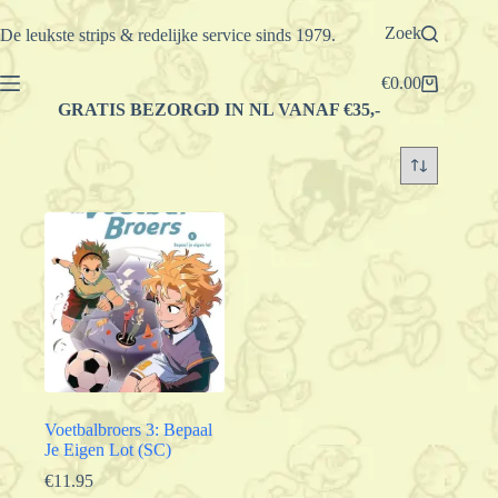
Ga
naar
Zoek
De leukste strips & redelijke service sinds 1979.
de
inhoud
€
0.00
Winkelwagen
GRATIS BEZORGD IN NL VANAF €35,-
Voetbalbroers 3: Bepaal
Je Eigen Lot (SC)
€
11.95