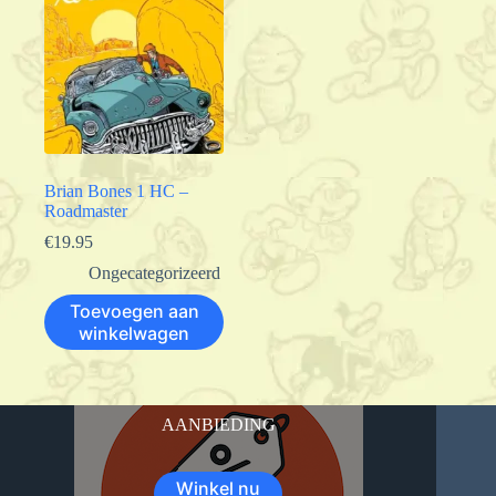
Brian Bones 1 HC –
Roadmaster
€
19.95
Ongecategorizeerd
Toevoegen aan
winkelwagen
AANBIEDING
Winkel nu