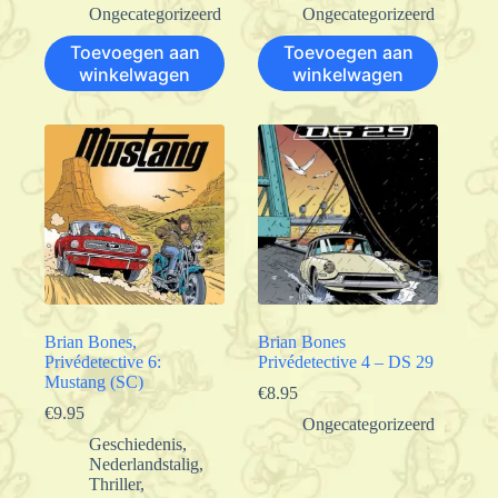
Ongecategorizeerd
Ongecategorizeerd
Toevoegen aan
Toevoegen aan
winkelwagen
winkelwagen
Brian Bones,
Brian Bones
Privédetective 6:
Privédetective 4 – DS 29
Mustang (SC)
€
8.95
€
9.95
Ongecategorizeerd
Geschiedenis
,
Nederlandstalig
,
Thriller
,