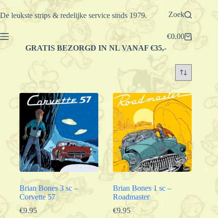
Ga
naar
Zoek
De leukste strips & redelijke service sinds 1979.
de
inhoud
€
0.00
Winkelwagen
GRATIS BEZORGD IN NL VANAF €35,-
Brian Bones 3 sc –
Brian Bones 1 sc –
Corvette 57
Roadmaster
€
9.95
€
9.95