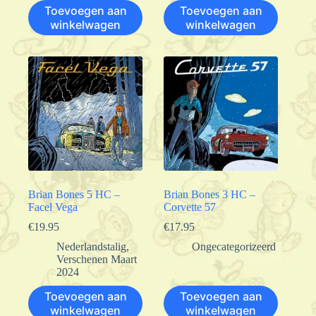
Toevoegen aan
Toevoegen aan
winkelwagen
winkelwagen
Brian Bones 5 HC –
Brian Bones 3 HC –
Facel Vega
Corvette 57
€
19.95
€
17.95
Nederlandstalig
,
Ongecategorizeerd
Verschenen Maart
2024
Toevoegen aan
Toevoegen aan
winkelwagen
winkelwagen