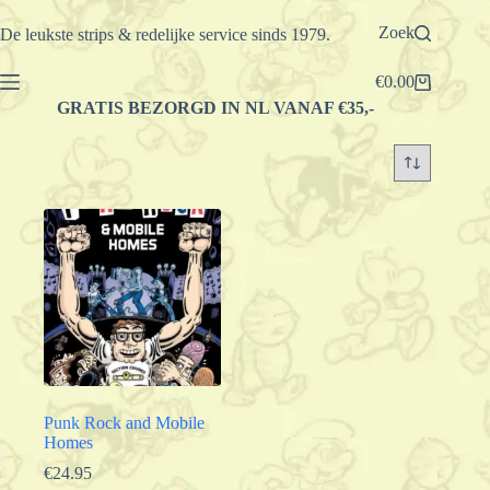
Ga
naar
Zoek
De leukste strips & redelijke service sinds 1979.
de
inhoud
€
0.00
Winkelwagen
GRATIS BEZORGD IN NL VANAF €35,-
Punk Rock and Mobile
Homes
€
24.95