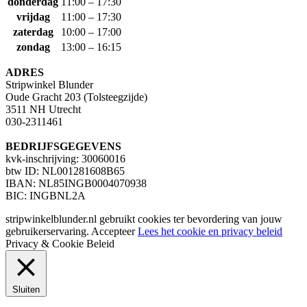
donderdag
11:00 – 17:30
vrijdag
11:00 – 17:30
zaterdag
10:00 – 17:00
zondag
13:00 – 16:15
ADRES
Stripwinkel Blunder
Oude Gracht 203 (Tolsteegzijde)
3511 NH Utrecht
030-2311461
BEDRIJFSGEGEVENS
kvk-inschrijving: 30060016
btw ID: NL001281608B65
IBAN: NL85INGB0004070938
BIC: INGBNL2A
stripwinkelblunder.nl gebruikt cookies ter bevordering van jouw
gebruikerservaring.
Accepteer
Lees het cookie en privacy beleid
Privacy & Cookie Beleid
Sluiten