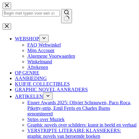
Ga
naar
de
inhoud
Geen
resultaten
WEBSHOP
FAQ Webwinkel
Mijn Account
Algemene Voorwaarden
Winkelmand
Afrekenen
OP GENRE
AANBIEDING
KUIFJE COLLECTIBLES
GRAPHIC NOVEL AANRADERS
ARTIKELEN
Eisner Awards 2025: Olivier Schrauwen, Paco Roca,
Piketty-strip, Emil Ferris en Charles Burns
genomineerd
Strips over Muziek
Graphic novels over schilders: kunst in beeld en verhaal
VERSTRIPTE LITERAIRE KLASSIEKERS:
graphic novels van beroemde boeken