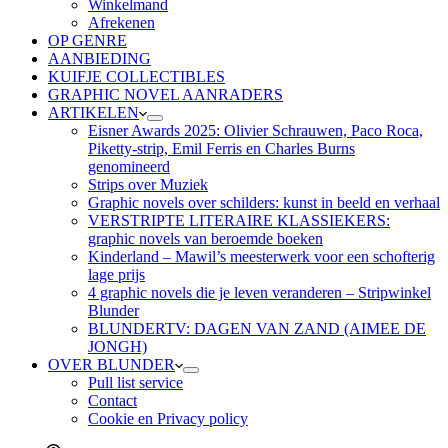
Winkelmand
Afrekenen
OP GENRE
AANBIEDING
KUIFJE COLLECTIBLES
GRAPHIC NOVEL AANRADERS
ARTIKELEN
Eisner Awards 2025: Olivier Schrauwen, Paco Roca,
Piketty-strip, Emil Ferris en Charles Burns
genomineerd
Strips over Muziek
Graphic novels over schilders: kunst in beeld en verhaal
VERSTRIPTE LITERAIRE KLASSIEKERS:
graphic novels van beroemde boeken
Kinderland – Mawil’s meesterwerk voor een schofterig
lage prijs
4 graphic novels die je leven veranderen – Stripwinkel
Blunder
BLUNDERTV: DAGEN VAN ZAND (AIMEE DE
JONGH)
OVER BLUNDER
Pull list service
Contact
Cookie en Privacy policy