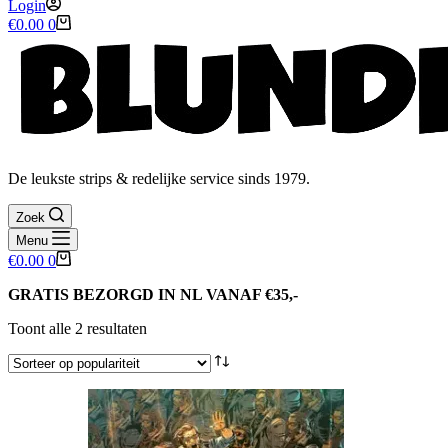
Login
Winkelwagen
€
0.00
0
De leukste strips & redelijke service sinds 1979.
Zoek
Menu
Winkelwagen
€
0.00
0
GRATIS BEZORGD IN NL VANAF €35,-
Gesorteerd
Toont alle 2 resultaten
op
populariteit