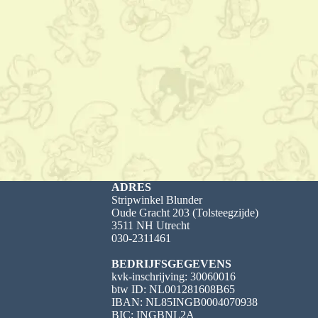
ADRES
Stripwinkel Blunder
Oude Gracht 203 (Tolsteegzijde)
3511 NH Utrecht
030-2311461
BEDRIJFSGEGEVENS
kvk-inschrijving: 30060016
btw ID: NL001281608B65
IBAN: NL85INGB0004070938
BIC: INGBNL2A