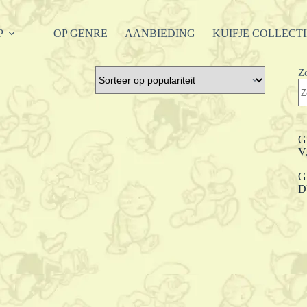
P
OP GENRE
AANBIEDING
KUIFJE COLLECT
Z
G
V
G
D