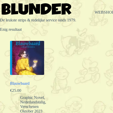
Ga
naar
de
WEBSHO
inhoud
De leukste strips & redelijke service sinds 1979.
Enig resultaat
Blauwbaard
€
25.00
Graphic Novel
,
Nederlandstalig
,
Verschenen
Oktober 2023