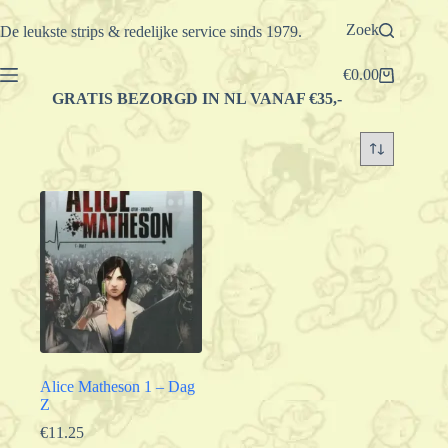
Ga
naar
Zoek
De leukste strips & redelijke service sinds 1979.
de
inhoud
€
0.00
Winkelwagen
GRATIS BEZORGD IN NL VANAF €35,-
Alice Matheson 1 – Dag
Z
€
11.25