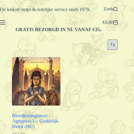
Ga
naar
Zoek
De leukste strips & redelijke service sinds 1979.
de
inhoud
€
0.00
Winkelwagen
GRATIS BEZORGD IN NL VANAF €35,-
Bloedkoninginnen:
Agrippina 1 – Goddelijk
Bloed (HC)