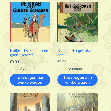
Kuifje – De krab met de
Kuifje – Het gebroken
gulden scharen
oor
€
9.99
€
9.99
Avontuur
Avontuur
Toevoegen aan
Toevoegen aan
winkelwagen
winkelwagen