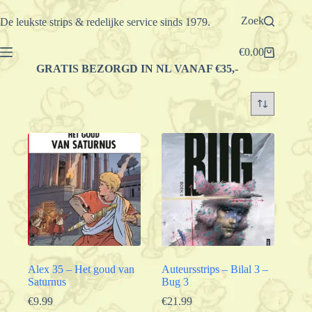
Ga
naar
Zoek
De leukste strips & redelijke service sinds 1979.
de
inhoud
€
0.00
Winkelwagen
GRATIS BEZORGD IN NL VANAF €35,-
Alex 35 – Het goud van
Auteursstrips – Bilal 3 –
Saturnus
Bug 3
€
9.99
€
21.99