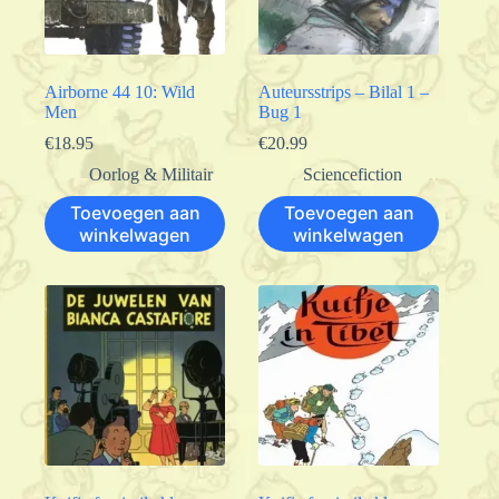
Airborne 44 10: Wild
Auteursstrips – Bilal 1 –
Men
Bug 1
€
18.95
€
20.99
Oorlog & Militair
Sciencefiction
Toevoegen aan
Toevoegen aan
winkelwagen
winkelwagen