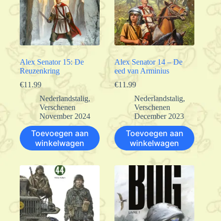
Alex Senator 15: De
Alex Senator 14 – De
Reuzenkring
eed van Arminius
€
11.99
€
11.99
Nederlandstalig
,
Nederlandstalig
,
Verschenen
Verschenen
November 2024
December 2023
Toevoegen aan
Toevoegen aan
winkelwagen
winkelwagen