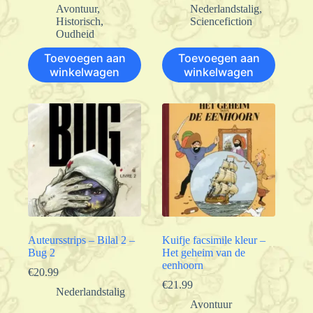
Avontuur
,
Nederlandstalig
,
Historisch
,
Sciencefiction
Oudheid
Toevoegen aan
Toevoegen aan
winkelwagen
winkelwagen
Auteursstrips – Bilal 2 –
Kuifje facsimile kleur –
Bug 2
Het geheim van de
eenhoorn
€
20.99
€
21.99
Nederlandstalig
Avontuur