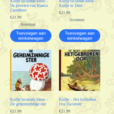
Kuifje facsimile kleur –
Kuifje facsimile kleur –
De juwelen van Bianca
Kuifje in Tibet
Castafiore
€
21.99
€
21.99
Avontuur
Avontuur
Toevoegen aan
Toevoegen aan
winkelwagen
winkelwagen
Kuifje facsimile kleur –
Kuifje – Het Gebroken
De geheimzinnige ster
Oor Facsimile
€
21.99
€
21.99