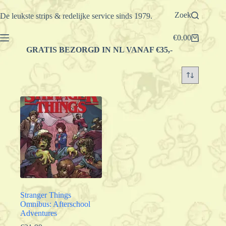
Ga
naar
Zoek
De leukste strips & redelijke service sinds 1979.
de
inhoud
€
0.00
Winkelwagen
GRATIS BEZORGD IN NL VANAF €35,-
Stranger Things
Omnibus: Afterschool
Adventures