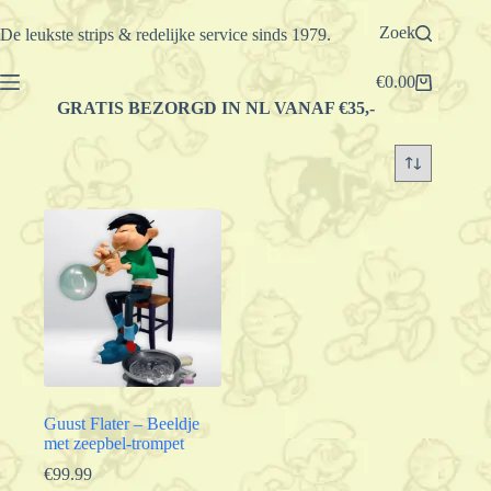
Ga
naar
Zoek
De leukste strips & redelijke service sinds 1979.
de
inhoud
€
0.00
Winkelwagen
GRATIS BEZORGD IN NL VANAF €35,-
Guust Flater – Beeldje
met zeepbel-trompet
€
99.99