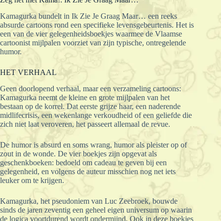
Kamagurka bundelt in Ik Zie Je Graag Maar… een reeks
absurde cartoons rond een specifieke levensgebeurtenis. Het is
een van de vier gelegenheidsboekjes waarmee de Vlaamse
cartoonist mijlpalen voorziet van zijn typische, ontregelende
humor.
HET VERHAAL
Geen doorlopend verhaal, maar een verzameling cartoons:
Kamagurka neemt de kleine en grote mijlpalen van het
bestaan op de korrel. Dat eerste grijze haar, een naderende
midlifecrisis, een wekenlange verkoudheid of een geliefde die
zich niet laat veroveren, het passeert allemaal de revue.
De humor is absurd en soms wrang, humor als pleister op of
zout in de wonde. De vier boekjes zijn opgevat als
geschenkboeken: bedoeld om cadeau te geven bij een
gelegenheid, en volgens de auteur misschien nog net iets
leuker om te krijgen.
Kamagurka, het pseudoniem van Luc Zeebroek, bouwde
sinds de jaren zeventig een geheel eigen universum op waarin
de logica voortdurend wordt ondermijnd. Ook in deze boekjes