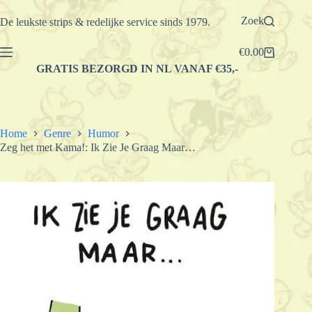
Ga
naar
Zoek
De leukste strips & redelijke service sinds 1979.
de
inhoud
€
0.00
Winkelwagen
GRATIS BEZORGD IN NL VANAF €35,-
Home
Genre
Humor
Zeg het met Kama!: Ik Zie Je Graag Maar…