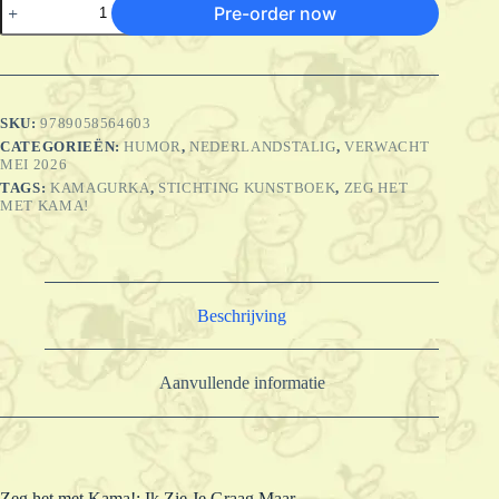
Pre-order now
het
met
Kama!:
Ik
Zie
Je
SKU:
9789058564603
Graag
CATEGORIEËN:
HUMOR
,
NEDERLANDSTALIG
,
VERWACHT
Maar...
MEI 2026
aantal
TAGS:
KAMAGURKA
,
STICHTING KUNSTBOEK
,
ZEG HET
MET KAMA!
Beschrijving
Aanvullende informatie
Zeg het met Kama!: Ik Zie Je Graag Maar…