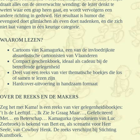
draait alles om de onverwachte wending: de lezer denkt te
weten waar een grap heen gaat, en wordt vervolgens een
andere richting in geduwd. Het resultaat is humor die
evengoed doet glimlachen als even doet nadenken, en die zich
niet laat vangen in één keurige categorie.
WAAROM LEZEN?
Cartoons van Kamagurka, een van de invloedrijkste
absurdistische cartoonisten van Vlaanderen
Compact geschenkboek, ideaal als cadeau bij de
betreffende gelegenheid
Deel van een reeks van vier thematische boekjes die los
of samen te lezen zijn
Hardcover-uitvoering in handzaam formaat
OVER DE REEKS EN DE MAKERS
Zeg het met Kama! is een reeks van vier gelegenheidsboekjes:
’t Is de Leeftijd…, Ik Zie Je Graag Maar…, Gefeliciteerd
Met… en Beterschap… Kamagurka (pseudoniem van Luc
Zeebroek) is bekend van Bert en, als scenarist voor Herr
Seele, van Cowboy Henk. De reeks verschijnt bij Stichting
Kunstboek.