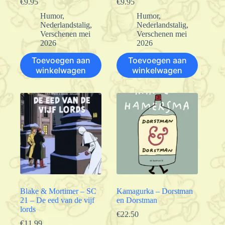
€
9.95
€
9.95
Humor
,
Humor
,
Nederlandstalig
,
Nederlandstalig
,
Verschenen mei
Verschenen mei
2026
2026
Toevoegen aan
Toevoegen aan
winkelwagen
winkelwagen
Blake & Mortimer – SC
Kamagurka – Dorstman
21 – De eed van de vijf
en Dorstman
lords
€
22.50
€
11.99