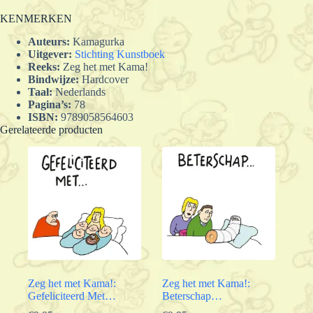
KENMERKEN
Auteurs:
Kamagurka
Uitgever:
Stichting Kunstboek
Reeks:
Zeg het met Kama!
Bindwijze:
Hardcover
Taal:
Nederlands
Pagina’s:
78
ISBN:
9789058564603
Gerelateerde producten
Zeg het met Kama!:
Zeg het met Kama!:
Gefeliciteerd Met…
Beterschap…