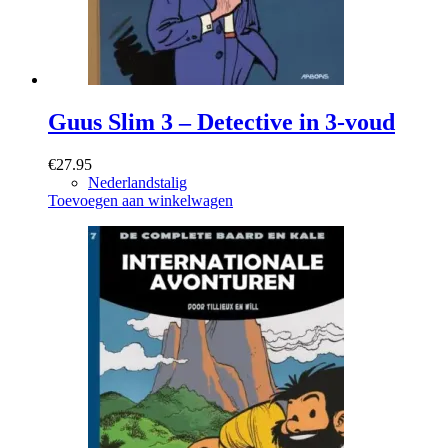
Guus Slim 3 – Detective in 3-voud
€
27.95
Nederlandstalig
Toevoegen aan winkelwagen