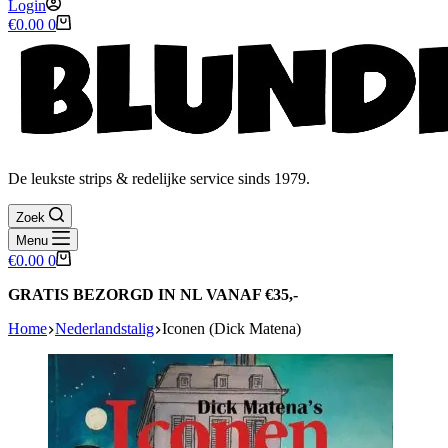
Login
Winkelwagen
€
0.00
0
De leukste strips & redelijke service sinds 1979.
Zoek
Menu
Winkelwagen
€
0.00
0
GRATIS BEZORGD IN NL VANAF €35,-
Home
Nederlandstalig
Iconen (Dick Matena)