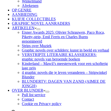
Winkelmand
Afrekenen
OP GENRE
AANBIEDING
KUIFJE COLLECTIBLES
GRAPHIC NOVEL AANRADERS
ARTIKELEN
Eisner Awards 2025: Olivier Schrauwen, Paco Roca,
Piketty-strip, Emil Ferris en Charles Burns
genomineerd
Strips over Muziek
Graphic novels over schilders: kunst in beeld en verhaal
VERSTRIPTE LITERAIRE KLASSIEKERS:
graphic novels van beroemde boeken
Kinderland – Mawil’s meesterwerk voor een schofterig
lage prijs
4 graphic novels die je leven veranderen – Stripwinkel
Blunder
BLUNDERTV: DAGEN VAN ZAND (AIMEE DE
JONGH)
OVER BLUNDER
Pull list service
Contact
Cookie en Privacy policy