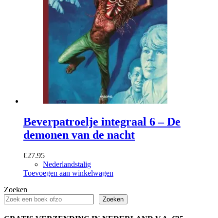
Beverpatroelje integraal 6 – De
demonen van de nacht
€
27.95
Nederlandstalig
Toevoegen aan winkelwagen
Zoeken
Zoeken