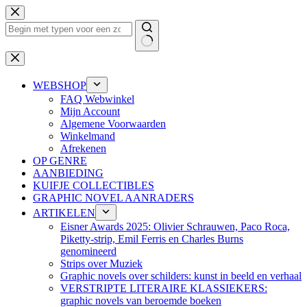
Ga
naar
de
inhoud
Geen
resultaten
WEBSHOP
FAQ Webwinkel
Mijn Account
Algemene Voorwaarden
Winkelmand
Afrekenen
OP GENRE
AANBIEDING
KUIFJE COLLECTIBLES
GRAPHIC NOVEL AANRADERS
ARTIKELEN
Eisner Awards 2025: Olivier Schrauwen, Paco Roca,
Piketty-strip, Emil Ferris en Charles Burns
genomineerd
Strips over Muziek
Graphic novels over schilders: kunst in beeld en verhaal
VERSTRIPTE LITERAIRE KLASSIEKERS:
graphic novels van beroemde boeken