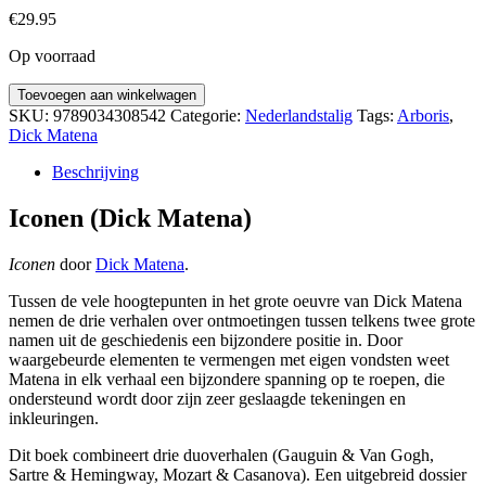
€
29.95
Op voorraad
Iconen
Toevoegen aan winkelwagen
(Dick
SKU:
9789034308542
Categorie:
Nederlandstalig
Tags:
Arboris
,
Matena)
Dick Matena
aantal
Beschrijving
Iconen (Dick Matena)
Iconen
door
Dick Matena
.
Tussen de vele hoogtepunten in het grote oeuvre van Dick Matena
nemen de drie verhalen over ontmoetingen tussen telkens twee grote
namen uit de geschiedenis een bijzondere positie in. Door
waargebeurde elementen te vermengen met eigen vondsten weet
Matena in elk verhaal een bijzondere spanning op te roepen, die
ondersteund wordt door zijn zeer geslaagde tekeningen en
inkleuringen.
Dit boek combineert drie duoverhalen (Gauguin & Van Gogh,
Sartre & Hemingway, Mozart & Casanova). Een uitgebreid dossier