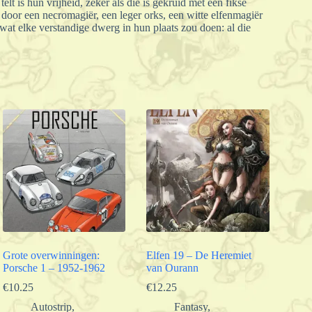
lt is hun vrijheid, zeker als die is gekruid met een fikse
 door een necromagiër, een leger orks, een witte elfenmagiër
 wat elke verstandige dwerg in hun plaats zou doen: al die
Grote overwinningen:
Elfen 19 – De Heremiet
Porsche 1 – 1952-1962
van Ourann
€
10.25
€
12.25
Autostrip
,
Fantasy
,