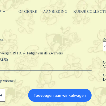
P
OP GENRE
AANBIEDING
KUIFJE COLLECT
Z
rs
wergen 19 HC – Tadgar van de Zwervers
24.50
G
V
G
D
p voorraad
wergen
9
Toevoegen aan winkelwagen
C