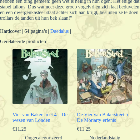
hebben een ding gemeen: geen wet is heilig in hun ogen. Het enige dat te
stapel talions. Dus wanneer deze groep vogelvrijen zich laat beduvelen
en een dwergenkasteel-staat achter zich aan krijgt, besluiten ze te doen
trollars de tanden uit hun bek slaan!”
Hardcover | 64 pagina’s |
Daedalus
|
Gerelateerde producten
Vier van Bakerstreet 4 – De
De Vier van Bakerstreet 5 –
wezen van Londen
De Moriarty-erfenis
€
11.25
€
11.25
Ongecategorizeerd
Nederlandstalig