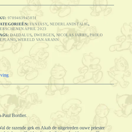
adgar
an
e
wervers
KU:
9789463945851
antal
ATEGORIEËN:
FANTASY
,
NEDERLANDSTALIG
,
ERSCHENEN APRIL 2023
AGS:
DAEDALUS
,
DWERGEN
,
NICOLAS JARRY
,
PAOLO
EPLANO
,
WERELD VAN ARANN
jving
-Paul Bordier.
al de razende gek en Akab de uitgetreden ouwe priester