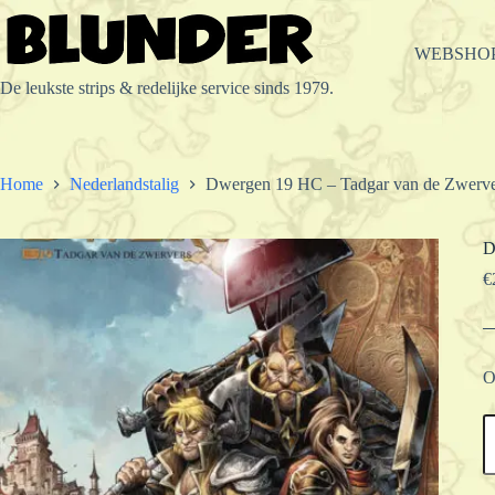
Ga
naar
de
WEBSHO
inhoud
De leukste strips & redelijke service sinds 1979.
Home
Nederlandstalig
Dwergen 19 HC – Tadgar van de Zwerve
D
€
O
D
1
H
-