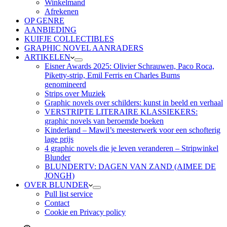
Winkelmand
Afrekenen
OP GENRE
AANBIEDING
KUIFJE COLLECTIBLES
GRAPHIC NOVEL AANRADERS
ARTIKELEN
Eisner Awards 2025: Olivier Schrauwen, Paco Roca,
Piketty-strip, Emil Ferris en Charles Burns
genomineerd
Strips over Muziek
Graphic novels over schilders: kunst in beeld en verhaal
VERSTRIPTE LITERAIRE KLASSIEKERS:
graphic novels van beroemde boeken
Kinderland – Mawil’s meesterwerk voor een schofterig
lage prijs
4 graphic novels die je leven veranderen – Stripwinkel
Blunder
BLUNDERTV: DAGEN VAN ZAND (AIMEE DE
JONGH)
OVER BLUNDER
Pull list service
Contact
Cookie en Privacy policy