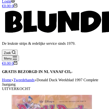
Login
Winkelwagen
€
0.00
0
De leukste strips & redelijke service sinds 1979.
Zoek
Menu
Winkelwagen
€
0.00
0
GRATIS BEZORGD IN NL VANAF €35,-
Home
Tweedehands
Donald Duck Weekblad 1997 Complete
Jaargang
UITVERKOCHT