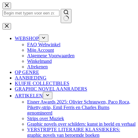
Ga
naar
de
inhoud
Geen
resultaten
WEBSHOP
FAQ Webwinkel
Mijn Account
Algemene Voorwaarden
Winkelmand
Afrekenen
OP GENRE
AANBIEDING
KUIFJE COLLECTIBLES
GRAPHIC NOVEL AANRADERS
ARTIKELEN
Eisner Awards 2025: Olivier Schrauwen, Paco Roca,
Piketty-strip, Emil Ferris en Charles Burns
genomineerd
Strips over Muziek
Graphic novels over schilders: kunst in beeld en verhaal
VERSTRIPTE LITERAIRE KLASSIEKERS:
graphic novels van beroemde boeken