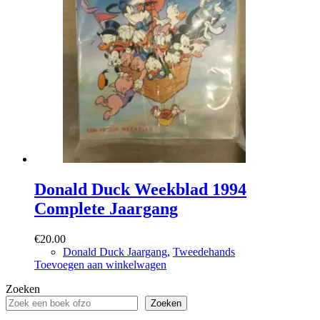
Donald Duck Weekblad 1994
Complete Jaargang
€
20.00
Donald Duck Jaargang
,
Tweedehands
Toevoegen aan winkelwagen
Zoeken
Zoeken