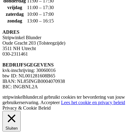
donderdag
11:00 – 17:30
vrijdag
11:00 – 17:30
zaterdag
10:00 – 17:00
zondag
13:00 – 16:15
ADRES
Stripwinkel Blunder
Oude Gracht 203 (Tolsteegzijde)
3511 NH Utrecht
030-2311461
BEDRIJFSGEGEVENS
kvk-inschrijving: 30060016
btw ID: NL001281608B65
IBAN: NL85INGB0004070938
BIC: INGBNL2A
stripwinkelblunder.nl gebruikt cookies ter bevordering van jouw
gebruikerservaring.
Accepteer
Lees het cookie en privacy beleid
Privacy & Cookie Beleid
Sluiten