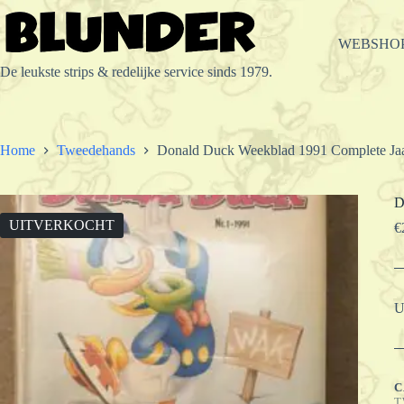
Ga
naar
de
WEBSHO
inhoud
De leukste strips & redelijke service sinds 1979.
Home
Tweedehands
Donald Duck Weekblad 1991 Complete Ja
D
UITVERKOCHT
€
U
C
T