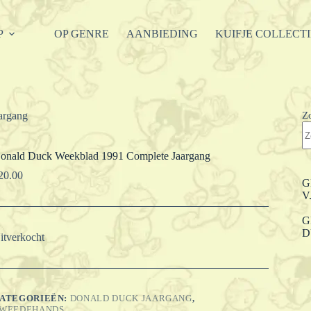
P
OP GENRE
AANBIEDING
KUIFJE COLLECT
Z
argang
onald Duck Weekblad 1991 Complete Jaargang
20.00
G
V
G
D
itverkocht
ATEGORIEËN:
DONALD DUCK JAARGANG
,
WEEDEHANDS