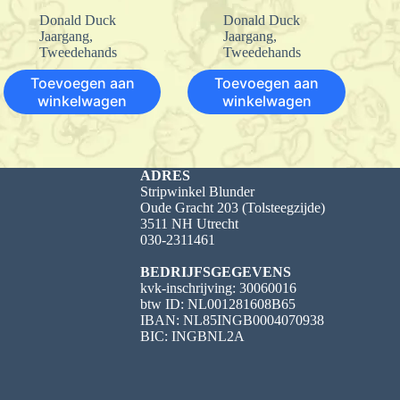
Donald Duck
Donald Duck
Jaargang
,
Jaargang
,
Tweedehands
Tweedehands
Toevoegen aan
Toevoegen aan
winkelwagen
winkelwagen
ADRES
Stripwinkel Blunder
Oude Gracht 203 (Tolsteegzijde)
3511 NH Utrecht
030-2311461
BEDRIJFSGEGEVENS
kvk-inschrijving: 30060016
btw ID: NL001281608B65
IBAN: NL85INGB0004070938
BIC: INGBNL2A