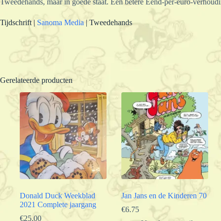
Tweedehands, maar in goede staat. Een betere Eend-per-euro-verhouding
Tijdschrift |
Sanoma Media
| Tweedehands
Gerelateerde producten
Donald Duck Weekblad
Jan Jans en de Kinderen 70
2021 Complete jaargang
€
6.75
€
25.00