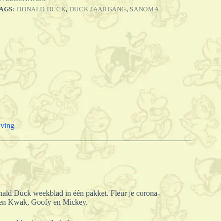
AGS:
DONALD DUCK
,
DUCK JAARGANG
,
SANOMA
jving
nald Duck weekblad in één pakket. Fleur je corona-
en Kwak, Goofy en Mickey.