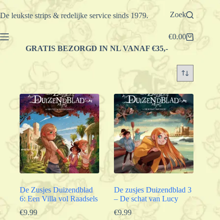
Ga
naar
Zoek
De leukste strips & redelijke service sinds 1979.
de
inhoud
€
0.00
Winkelwagen
GRATIS BEZORGD IN NL VANAF €35,-
De Zusjes Duizendblad
De zusjes Duizendblad 3
6: Een Villa vol Raadsels
– De schat van Lucy
€
9.99
€
9.99