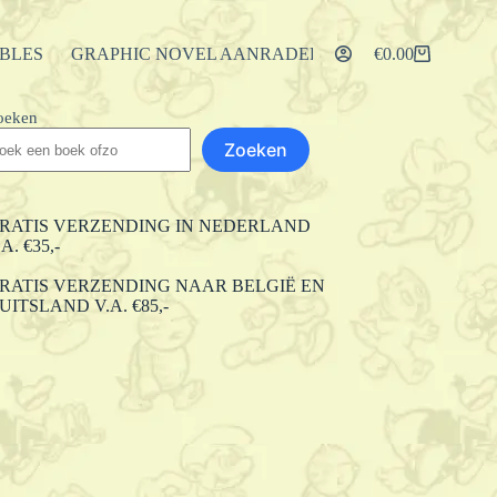
IBLES
GRAPHIC NOVEL AANRADERS
ARTIKELEN
€
0.00
Winkelwagen
oeken
Zoeken
RATIS VERZENDING IN NEDERLAND
.A. €35,-
RATIS VERZENDING NAAR BELGIË EN
UITSLAND V.A. €85,-