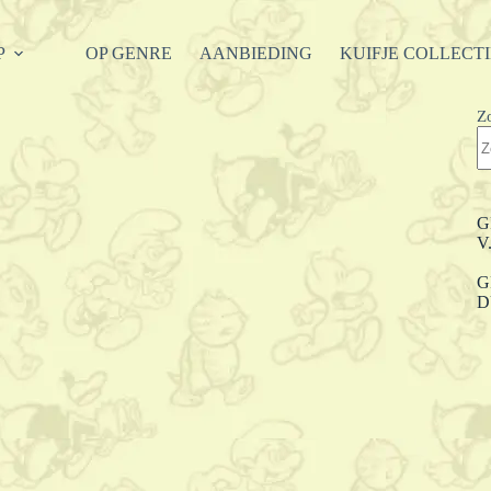
P
OP GENRE
AANBIEDING
KUIFJE COLLECT
Z
G
V
G
D