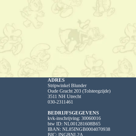
ADRES
Stripwinkel Blunder
Oude Gracht 203 (Tolsteegzijde)
3511 NH Utrecht
030-2311461
BEDRIJFSGEGEVENS
kvk-inschrijving: 30060016
btw ID: NL001281608B65
IBAN: NL85INGB0004070938
BIC: INGBNL2A