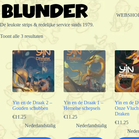
Ga
naar
de
WEBSHO
inhoud
De leukste strips & redelijke service sinds 1979.
Gesorteerd
Toont alle 3 resultaten
op
populariteit
Yin en de Draak 2 –
Yin en de Draak 1 –
Yin en de D
Gouden schubben
Hemelse schepsels
Onze Vluch
Draken
€
11.25
€
11.25
€
11.25
Nederlandstalig
Nederlandstalig
Neder