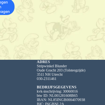
egen
n
wagen
ADRES
Stripwinkel Blunder
Oude Gracht 203 (Tolsteegzijde)
3511 NH Utrecht
030-2311461
BEDRIJFSGEGEVENS
kvk-inschrijving: 30060016
btw ID: NL001281608B65
IBAN: NL85INGB0004070938
BIC: INGBNL2A