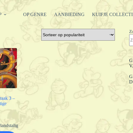
P
OP GENRE
AANBIEDING
KUIFJE COLLECT
Z
G
V
G
D
raak 3 –
tige
landstalig