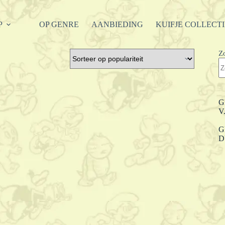
P
OP GENRE
AANBIEDING
KUIFJE COLLECT
Z
G
V
G
D