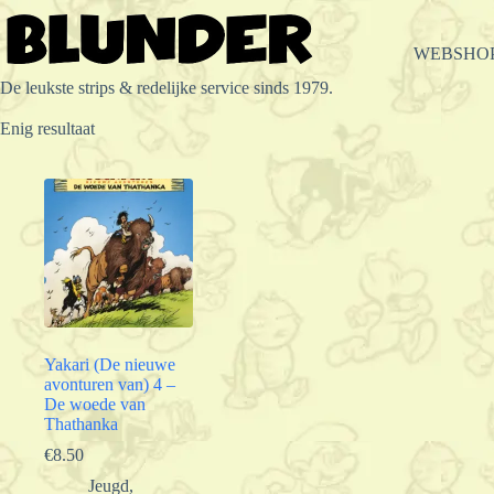
Ga
naar
de
WEBSHO
inhoud
De leukste strips & redelijke service sinds 1979.
Enig resultaat
Yakari (De nieuwe
avonturen van) 4 –
De woede van
Thathanka
€
8.50
Jeugd
,