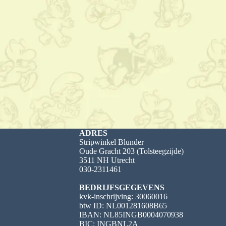
ADRES
Stripwinkel Blunder
Oude Gracht 203 (Tolsteegzijde)
3511 NH Utrecht
030-2311461
BEDRIJFSGEGEVENS
kvk-inschrijving: 30060016
btw ID: NL001281608B65
IBAN: NL85INGB0004070938
BIC: INGBNL2A