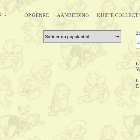
P
OP GENRE
AANBIEDING
KUIFJE COLLECT
Z
G
V
G
D