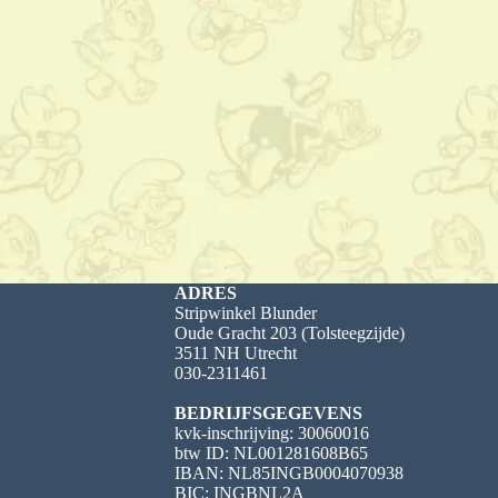
ADRES
Stripwinkel Blunder
Oude Gracht 203 (Tolsteegzijde)
3511 NH Utrecht
030-2311461
BEDRIJFSGEGEVENS
kvk-inschrijving: 30060016
btw ID: NL001281608B65
IBAN: NL85INGB0004070938
BIC: INGBNL2A