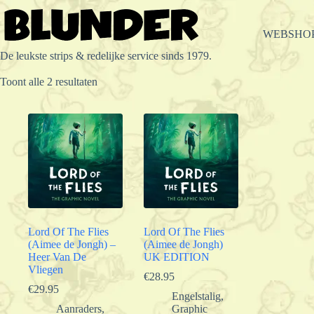
Ga
naar
de
WEBSHO
inhoud
De leukste strips & redelijke service sinds 1979.
Gesorteerd
Toont alle 2 resultaten
op
populariteit
Lord Of The Flies
Lord Of The Flies
(Aimee de Jongh) –
(Aimee de Jongh)
Heer Van De
UK EDITION
Vliegen
€
28.95
€
29.95
Engelstalig
,
Aanraders
,
Graphic