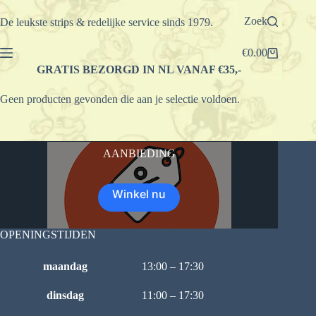
Ga
naar
Zoek
De leukste strips & redelijke service sinds 1979.
de
inhoud
€
0.00
Winkelwagen
GRATIS BEZORGD IN NL VANAF €35,-
Geen producten gevonden die aan je selectie voldoen.
AANBIEDING
Winkel nu
OPENINGSTIJDEN
maandag
13:00 – 17:30
dinsdag
11:00 – 17:30