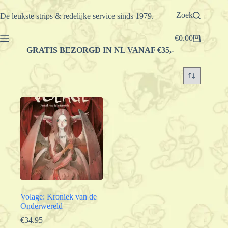
Ga
naar
Zoek
De leukste strips & redelijke service sinds 1979.
de
inhoud
€
0.00
Winkelwagen
GRATIS BEZORGD IN NL VANAF €35,-
Volage: Kroniek van de
Onderwereld
€
34.95