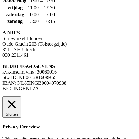
donderdag
11:00 – 17:30
vrijdag
11:00 – 17:30
zaterdag
10:00 – 17:00
zondag
13:00 – 16:15
ADRES
Stripwinkel Blunder
Oude Gracht 203 (Tolsteegzijde)
3511 NH Utrecht
030-2311461
BEDRIJFSGEGEVENS
kvk-inschrijving: 30060016
btw ID: NL001281608B65
IBAN: NL85INGB0004070938
BIC: INGBNL2A
Sluiten
Privacy Overview
This website uses cookies to improve your experience while you