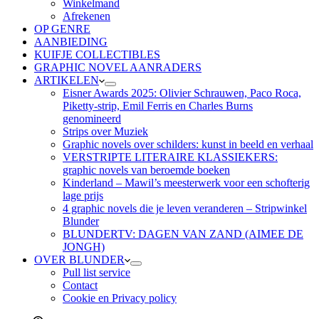
Winkelmand
Afrekenen
OP GENRE
AANBIEDING
KUIFJE COLLECTIBLES
GRAPHIC NOVEL AANRADERS
ARTIKELEN
Eisner Awards 2025: Olivier Schrauwen, Paco Roca,
Piketty-strip, Emil Ferris en Charles Burns
genomineerd
Strips over Muziek
Graphic novels over schilders: kunst in beeld en verhaal
VERSTRIPTE LITERAIRE KLASSIEKERS:
graphic novels van beroemde boeken
Kinderland – Mawil’s meesterwerk voor een schofterig
lage prijs
4 graphic novels die je leven veranderen – Stripwinkel
Blunder
BLUNDERTV: DAGEN VAN ZAND (AIMEE DE
JONGH)
OVER BLUNDER
Pull list service
Contact
Cookie en Privacy policy