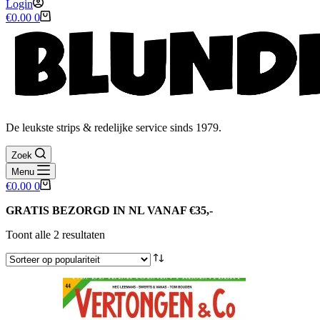
Login
Winkelwagen
€
0.00
0
De leukste strips & redelijke service sinds 1979.
Zoek
Menu
Winkelwagen
€
0.00
0
GRATIS BEZORGD IN NL VANAF €35,-
Gesorteerd
Toont alle 2 resultaten
op
populariteit