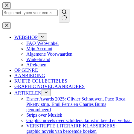
Ga
naar
de
inhoud
Geen
resultaten
WEBSHOP
FAQ Webwinkel
Mijn Account
Algemene Voorwaarden
Winkelmand
Afrekenen
OP GENRE
AANBIEDING
KUIFJE COLLECTIBLES
GRAPHIC NOVEL AANRADERS
ARTIKELEN
Eisner Awards 2025: Olivier Schrauwen, Paco Roca,
Piketty-strip, Emil Ferris en Charles Burns
genomineerd
Strips over Muziek
Graphic novels over schilders: kunst in beeld en verhaal
VERSTRIPTE LITERAIRE KLASSIEKERS:
graphic novels van beroemde boeken