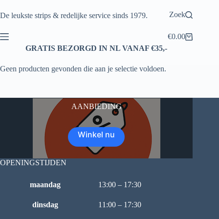
Ga
naar
Zoek
De leukste strips & redelijke service sinds 1979.
de
inhoud
€
0.00
Winkelwagen
GRATIS BEZORGD IN NL VANAF €35,-
Geen producten gevonden die aan je selectie voldoen.
AANBIEDING
Winkel nu
OPENINGSTIJDEN
maandag
13:00 – 17:30
dinsdag
11:00 – 17:30