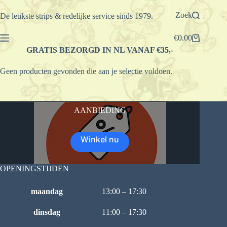
Ga
naar
Zoek
De leukste strips & redelijke service sinds 1979.
de
inhoud
€
0.00
Winkelwagen
GRATIS BEZORGD IN NL VANAF €35,-
Geen producten gevonden die aan je selectie voldoen.
AANBIEDING
Winkel nu
OPENINGSTIJDEN
maandag
13:00 – 17:30
dinsdag
11:00 – 17:30