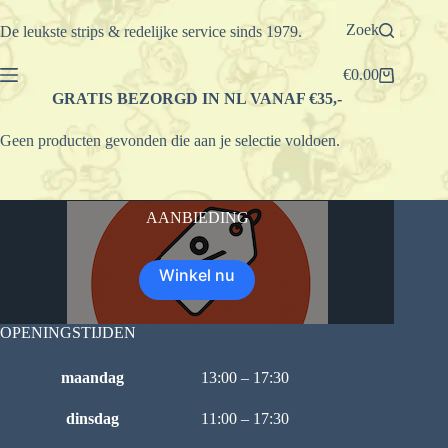
Ga
naar
Zoek
De leukste strips & redelijke service sinds 1979.
de
inhoud
€
0.00
Winkelwagen
GRATIS BEZORGD IN NL VANAF €35,-
Geen producten gevonden die aan je selectie voldoen.
AANBIEDING
Winkel nu
OPENINGSTIJDEN
maandag
13:00 – 17:30
dinsdag
11:00 – 17:30