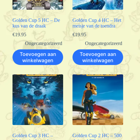
Golden Cup 5 HC – De
Golden Cup 4 HC – Het
kus van de draak
meisje van de toendra
€
19.95
€
19.95
Ongecategorizeerd
Ongecategorizeerd
Toevoegen aan
Toevoegen aan
winkelwagen
winkelwagen
Golden Cup 3 HC –
Golden Cup 2 HC – 500