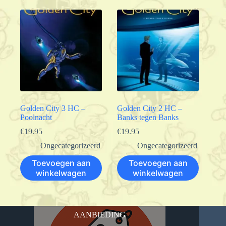
Golden City 3 HC –
Golden City 2 HC –
Poolnacht
Banks tegen Banks
€
19.95
€
19.95
Ongecategorizeerd
Ongecategorizeerd
Toevoegen aan
Toevoegen aan
winkelwagen
winkelwagen
AANBIEDING