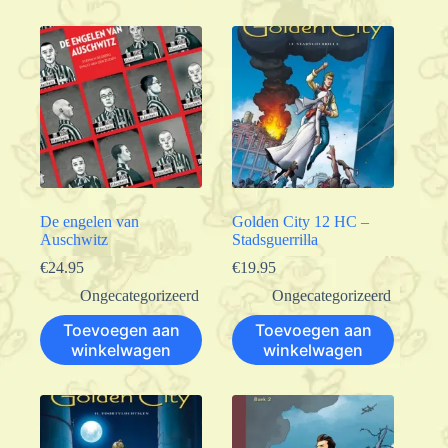
De engelen van
Golden City 12 HC –
Auschwitz
Stadsguerrilla
€
24.95
€
19.95
Ongecategorizeerd
Ongecategorizeerd
Toevoegen aan
Toevoegen aan
winkelwagen
winkelwagen