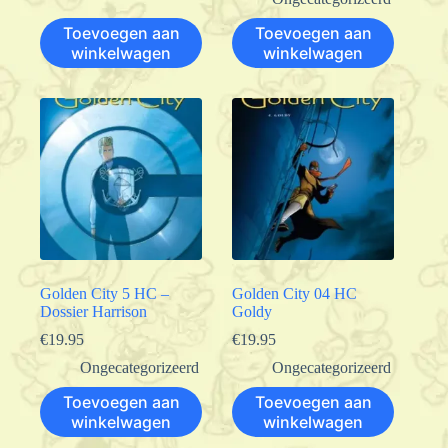
Toevoegen aan
Toevoegen aan
winkelwagen
winkelwagen
Golden City 5 HC –
Golden City 04 HC
Dossier Harrison
Goldy
€
19.95
€
19.95
Ongecategorizeerd
Ongecategorizeerd
Toevoegen aan
Toevoegen aan
winkelwagen
winkelwagen