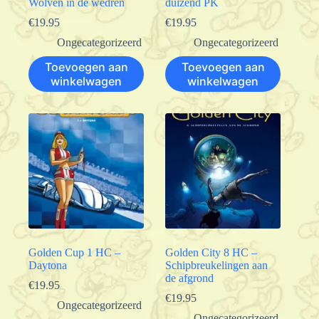
Wolven in de wedren
duizend PK
€
19.95
€
19.95
Ongecategorizeerd
Ongecategorizeerd
Toevoegen aan
Toevoegen aan
winkelwagen
winkelwagen
Golden Cup 1 HC –
Golden City 8 HC –
Daytona
Schipbreukelingen aan
de afgrond
€
19.95
€
19.95
Ongecategorizeerd
Ongecategorizeerd