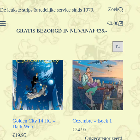
Ga
naar
Zoek
De leukste strips & redelijke service sinds 1979.
de
inhoud
€
0.00
Winkelwagen
GRATIS BEZORGD IN NL VANAF €35,-
Golden City 14 HC –
Cézembre – Boek 1
Dark Web
€
24.95
€
19.95
Ongecategorizeerd