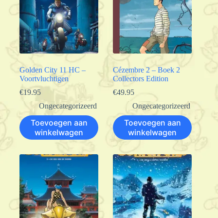
Golden City 11 HC –
Cézembre 2 – Boek 2
Voortvluchtigen
Collectors Edition
€
19.95
€
49.95
Ongecategorizeerd
Ongecategorizeerd
Toevoegen aan
Toevoegen aan
winkelwagen
winkelwagen