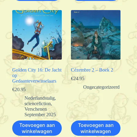
Golden City 16: De Jacht
Cézembre 2 – Boek 2
op
€
24.95
Gedaanteverwisselaars
Ongecategorizeerd
€
20.95
Nederlandstalig
,
sciencefiction
,
Verschenen
September 2025
Toevoegen aan
Toevoegen aan
winkelwagen
winkelwagen