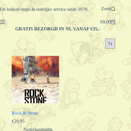
Ga
naar
Zoek
De leukste strips & redelijke service sinds 1979.
de
inhoud
€
0.00
Winkelwagen
GRATIS BEZORGD IN NL VANAF €35,-
Rock & Stone
€
29.95
Nederlandstalig
,