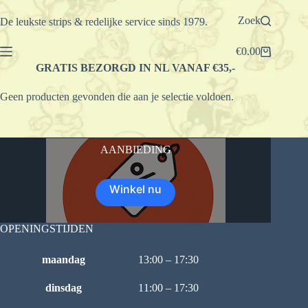
Ga
naar
Zoek
De leukste strips & redelijke service sinds 1979.
de
inhoud
€
0.00
Winkelwagen
GRATIS BEZORGD IN NL VANAF €35,-
Geen producten gevonden die aan je selectie voldoen.
AANBIEDING
Winkel nu
OPENINGSTIJDEN
maandag
13:00 – 17:30
dinsdag
11:00 – 17:30