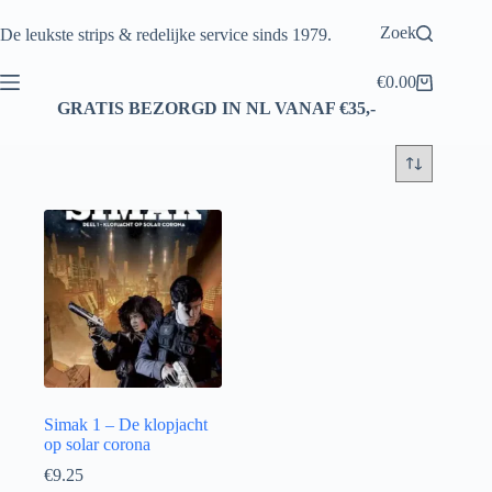
Ga
naar
Zoek
De leukste strips & redelijke service sinds 1979.
de
inhoud
€
0.00
Winkelwagen
GRATIS BEZORGD IN NL VANAF €35,-
Simak 1 – De klopjacht
op solar corona
€
9.25