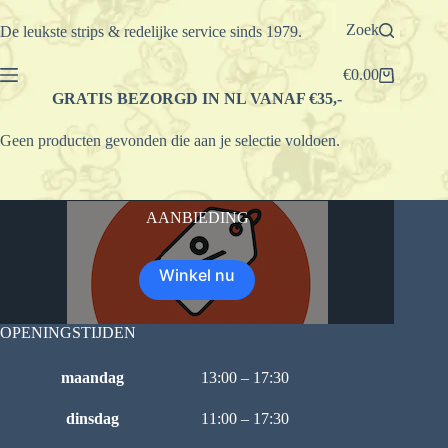
Ga
naar
Zoek
De leukste strips & redelijke service sinds 1979.
de
inhoud
€
0.00
Winkelwagen
GRATIS BEZORGD IN NL VANAF €35,-
Geen producten gevonden die aan je selectie voldoen.
AANBIEDING
Winkel nu
OPENINGSTIJDEN
maandag
13:00 – 17:30
dinsdag
11:00 – 17:30