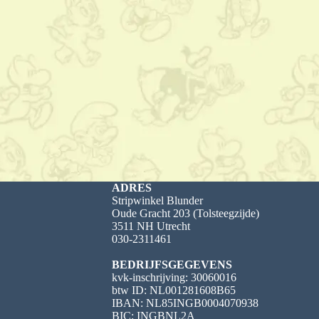
ADRES
Stripwinkel Blunder
Oude Gracht 203 (Tolsteegzijde)
3511 NH Utrecht
030-2311461
BEDRIJFSGEGEVENS
kvk-inschrijving: 30060016
btw ID: NL001281608B65
IBAN: NL85INGB0004070938
BIC: INGBNL2A