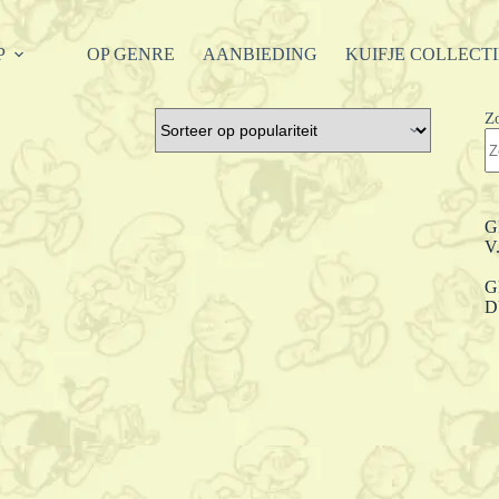
P
OP GENRE
AANBIEDING
KUIFJE COLLECT
Z
G
V
G
D