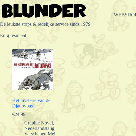
Ga
naar
de
WEBSHO
inhoud
De leukste strips & redelijke service sinds 1979.
Enig resultaat
Het mysterie van de
Djatlovpas
€
24.99
Graphic Novel
,
Nederlandstalig
,
Verschenen Mei