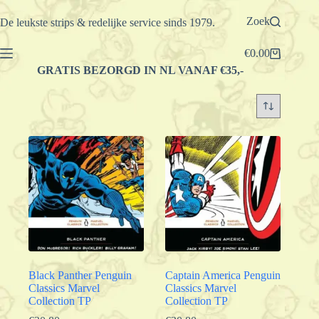
Ga
naar
Zoek
De leukste strips & redelijke service sinds 1979.
de
inhoud
€
0.00
Winkelwagen
GRATIS BEZORGD IN NL VANAF €35,-
Black Panther Penguin
Captain America Penguin
Classics Marvel
Classics Marvel
Collection TP
Collection TP