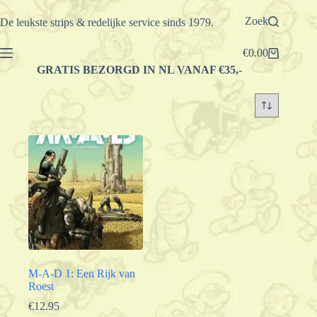
Ga
naar
Zoek
De leukste strips & redelijke service sinds 1979.
de
inhoud
€
0.00
Winkelwagen
GRATIS BEZORGD IN NL VANAF €35,-
M-A-D 1: Een Rijk van
Roest
€
12.95