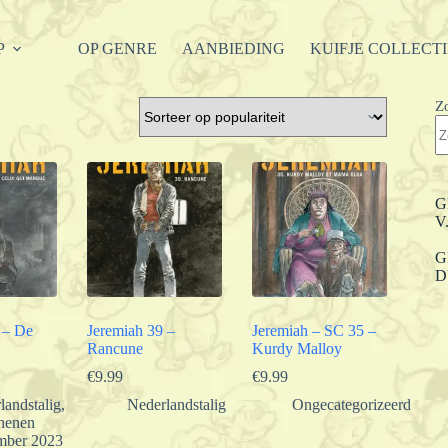
P
OP GENRE
AANBIEDING
KUIFJE COLLECT
Z
G
V
G
D
 – De
Jeremiah 39 –
Jeremiah – SC 35 –
Rancune
Kurdy Malloy
€
9.99
€
9.99
landstalig
,
Nederlandstalig
Ongecategorizeerd
henen
mber 2023