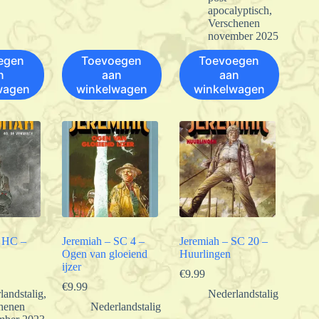
apocalyptisch
,
Verschenen
november 2025
egen
Toevoegen
Toevoegen
n
aan
aan
wagen
winkelwagen
winkelwagen
0 HC –
Jeremiah – SC 4 –
Jeremiah – SC 20 –
Ogen van gloeiend
Huurlingen
ijzer
€
9.99
€
9.99
landstalig
,
Nederlandstalig
henen
Nederlandstalig