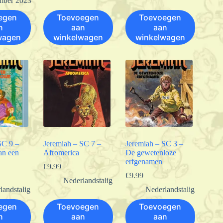
mber 2023
egen
Toevoegen
Toevoegen
n
aan
aan
wagen
winkelwagen
winkelwagen
SC 9 –
Jeremiah – SC 7 –
Jeremiah – SC 3 –
an een
Afromerica
De gewetenloze
erfgenamen
€
9.99
€
9.99
Nederlandstalig
landstalig
Nederlandstalig
egen
Toevoegen
Toevoegen
n
aan
aan