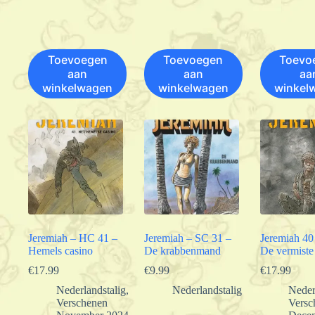
Toevoegen
Toevoegen
Toevo
aan
aan
aa
winkelwagen
winkelwagen
winkel
Jeremiah – HC 41 –
Jeremiah – SC 31 –
Jeremiah 4
Hemels casino
De krabbenmand
De vermiste
€
17.99
€
9.99
€
17.99
Nederlandstalig
,
Nederlandstalig
Neder
Verschenen
Versc