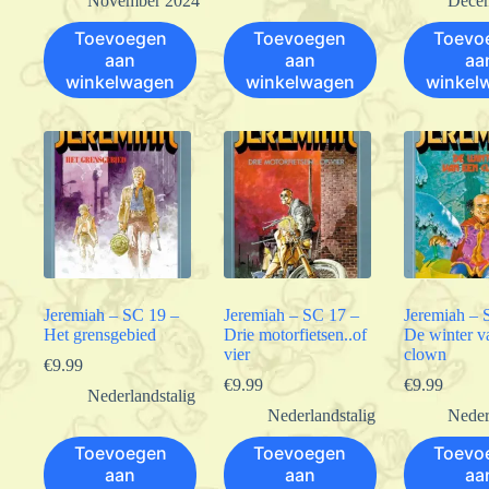
November 2024
Dece
Toevoegen
Toevoegen
Toevo
aan
aan
aa
winkelwagen
winkelwagen
winkel
Jeremiah – SC 19 –
Jeremiah – SC 17 –
Jeremiah – 
Het grensgebied
Drie motorfietsen..of
De winter v
vier
clown
€
9.99
€
9.99
€
9.99
Nederlandstalig
Nederlandstalig
Neder
Toevoegen
Toevoegen
Toevo
aan
aan
aa