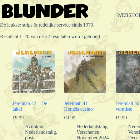
Ga
naar
de
WEBSHO
inhoud
De leukste strips & redelijke service sinds 1979.
Gesorteerd
Resultaat 1–20 van de 22 resultaten wordt getoond
op
populariteit
Jeremiah 42 – De
Jeremiah 41 –
Jeremiah 40
lakei
Hemels casino
vermiste
€
9.99
€
9.99
€
9.99
Avontuur
,
Nederlandstalig
,
Neder
Nederlandstalig
,
Verschenen
Versc
post-
November 2024
Dece