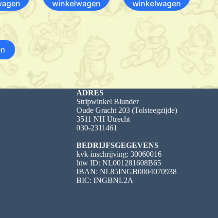
wagen
winkelwagen
winkelwagen
en
ADRES
Stripwinkel Blunder
Oude Gracht 203 (Tolsteegzijde)
3511 NH Utrecht
030-2311461
BEDRIJFSGEGEVENS
kvk-inschrijving: 30060016
btw ID: NL001281608B65
IBAN: NL85INGB0004070938
BIC: INGBNL2A