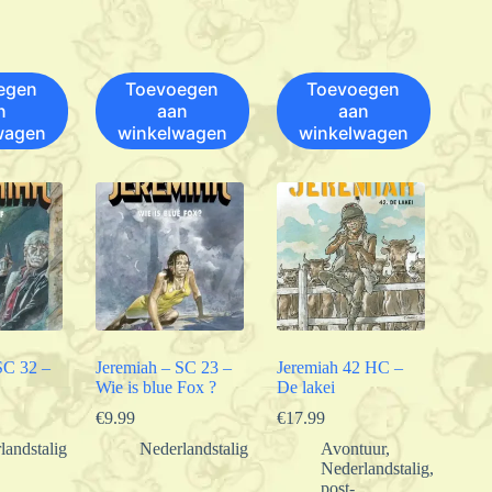
egen
Toevoegen
Toevoegen
n
aan
aan
wagen
winkelwagen
winkelwagen
SC 32 –
Jeremiah – SC 23 –
Jeremiah 42 HC –
Wie is blue Fox ?
De lakei
€
9.99
€
17.99
landstalig
Nederlandstalig
Avontuur
,
Nederlandstalig
,
post-