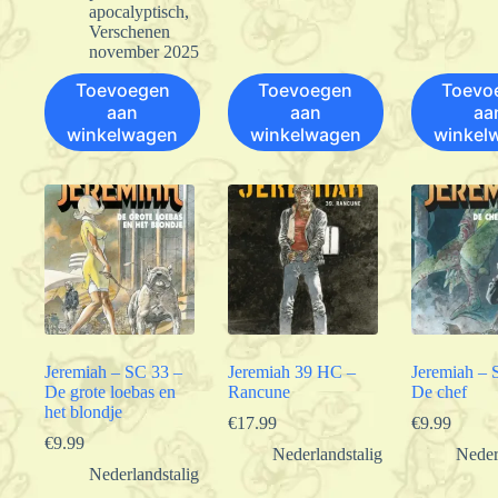
apocalyptisch
,
Verschenen
november 2025
Toevoegen
Toevoegen
Toevo
aan
aan
aa
winkelwagen
winkelwagen
winkel
Jeremiah – SC 33 –
Jeremiah 39 HC –
Jeremiah – 
De grote loebas en
Rancune
De chef
het blondje
€
17.99
€
9.99
€
9.99
Nederlandstalig
Neder
Nederlandstalig