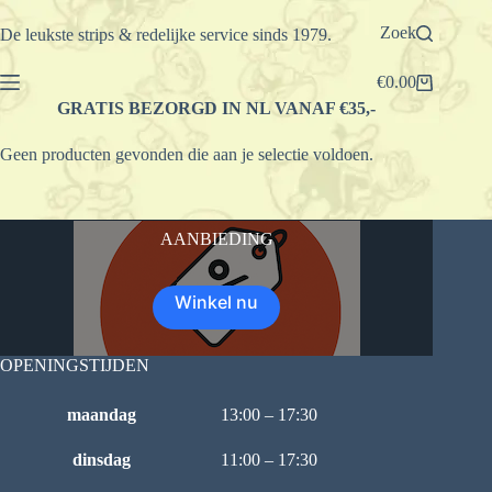
Ga
naar
Zoek
De leukste strips & redelijke service sinds 1979.
de
inhoud
€
0.00
Winkelwagen
GRATIS BEZORGD IN NL VANAF €35,-
Geen producten gevonden die aan je selectie voldoen.
AANBIEDING
Winkel nu
OPENINGSTIJDEN
maandag
13:00 – 17:30
dinsdag
11:00 – 17:30