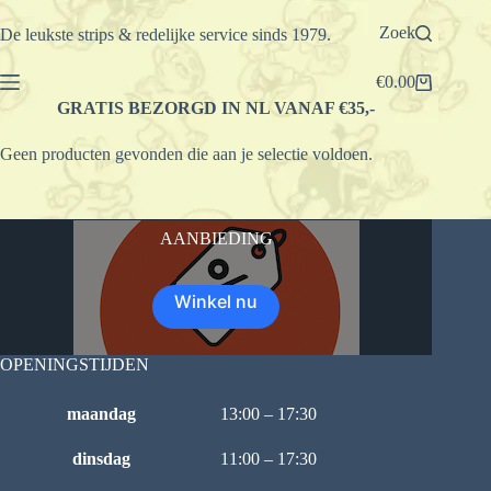
Ga
naar
Zoek
De leukste strips & redelijke service sinds 1979.
de
inhoud
€
0.00
Winkelwagen
GRATIS BEZORGD IN NL VANAF €35,-
Geen producten gevonden die aan je selectie voldoen.
AANBIEDING
Winkel nu
OPENINGSTIJDEN
maandag
13:00 – 17:30
dinsdag
11:00 – 17:30